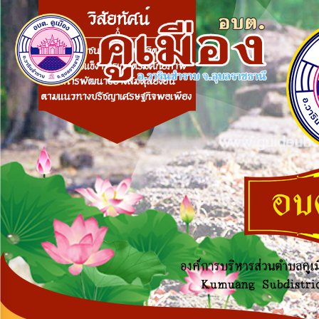
×
หน้า
close
หลัก
ข้อมูล
พื้น
ฐาน
บุคลากร
แผน
ยุทธศาสตร์
ข่าวสาร