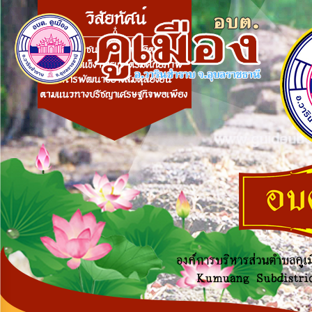
×
หน้า
close
หลัก
ข้อมูล
พื้น
ฐาน
บุคลากร
แผน
ยุทธศาสตร์
ข่าวสาร