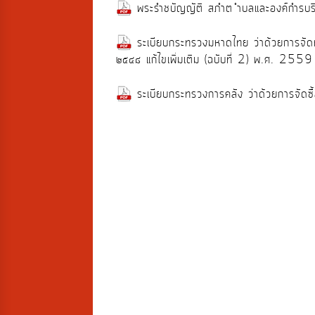
พระรำชบัญญัติ สภำต ำบลและองค์กำรบ
ระเบียบกระทรวงมหาดไทย ว่าด้วยการจั
๒๕๔๘ แก้ไขเพิ่มเติม (ฉบับที่ 2) พ.ศ. 255
ระเบียบกระทรวงการคลัง ว่าด้วยการจัดซ