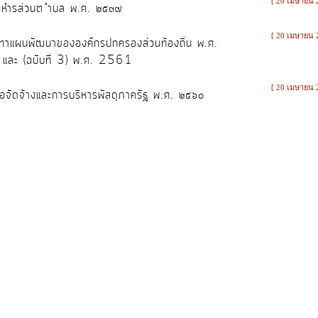
[ 20 เมษายน 
ริหำรส่วนต ำบล พ.ศ. ๒๕๓๗
[ 20 เมษายน 
ดทาแผนพัฒนาขององค์กรปกครองส่วนท้องถิ่น พ.ศ.
9 และ (ฉบับที่ 3) พ.ศ. 2561
[ 20 เมษายน 
ื้อจัดจ้างและการบริหารพัสดุภาครัฐ พ.ศ. ๒๕๖๐