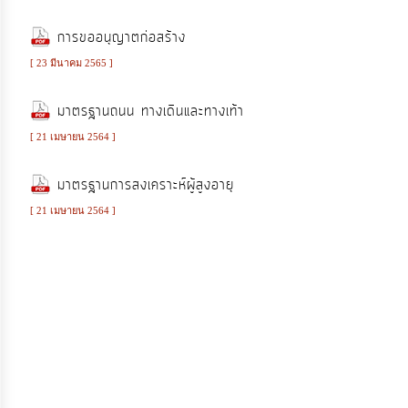
บริหาร
และ
การขออนุญาตก่อสร้าง
พัฒนา
[ 23 มีนาคม 2565 ]
ทรัพยากร
บุคคล
มาตรฐานถนน ทางเดินและทางเท้า
[ 21 เมษายน 2564 ]
การ
ส่ง
มาตรฐานการสงเคราะห์ผู้สูงอายุ
เสริม
[ 21 เมษายน 2564 ]
ความ
โปร่งใส
การ
จัด
ซื้อ
จัด