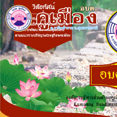
×
หน้า
close
หลัก
ข้อมูล
พื้น
ฐาน
บุคลากร
แผน
ยุทธศาสตร์
ข่าวสาร