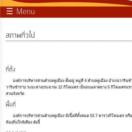
☰ Menu
บริการ
ข้อมูล
สภาพทั่วไป
ท้อง
ถิ่น
ของ
เรา
ที่ตั้ง
การ
องค์การบริหารส่วนตำบลคูเมือง ตั้งอยู่ หมู่ที่ 4 ตำบลคูเมือง อำเภอวารินชำ
จัดการ
วารินชำราบ ระยะห่างประมาณ 12 กิโลเมตร เป็นถนนลาดยาง 5 กิโลเมตรแรก
ส่วนจังหวัด
ความ
รู้
พื้นที่
องค์การบริหารส่วนตำบลคูเมือง มีเนื้อที่ทั้งหมด 52.7 ตารางกิโลเมตร หร
การ
ท้องถิ่นใกล้เคียง ดังนี้
ดำเนิน