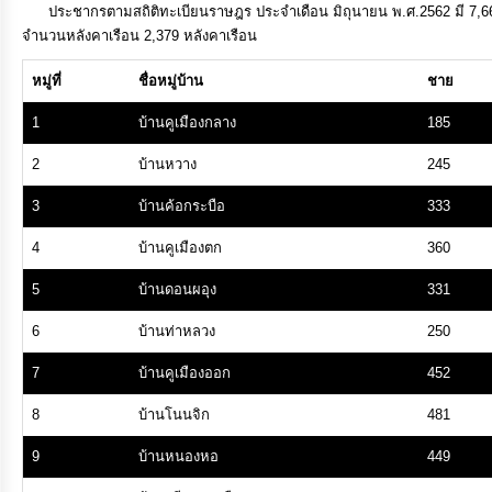
บริหาร
ประชากรตามสถิติทะเบียนราษฎร ประจำเดือน มิถุนายน พ.ศ.2562 มี 7,66
และ
จำนวนหลังคาเรือน 2,379 หลังคาเรือน
พัฒนา
หมู่ที่
ชื่อหมู่บ้าน
ชาย
ทรัพยากร
บุคคล
1
บ้านคูเมืองกลาง
185
2
บ้านหวาง
245
การ
3
บ้านค้อกระบือ
333
ส่ง
เสริม
4
บ้านคูเมืองตก
360
ความ
5
บ้านดอนผอุง
331
โปร่งใส
6
บ้านท่าหลวง
250
7
บ้านคูเมืองออก
452
การ
จัด
8
บ้านโนนจิก
481
ซื้อ
9
บ้านหนองหอ
449
จัด