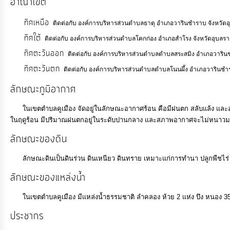
อาณาเขต
งาน
ทิศเหนือ
ติดต่อกับ องค์การบริหารส่วนตำบลธาตุ อำเภอวารินชำราบ จังหวัด
ทิศใต้
ติดต่อกับ องค์การบริหารส่วนตำบลโคกก่อง อำเภอสำโรง จังหวัดอุบลร
การ
ทิศตะวันออก
ให้
ติดต่อกับ องค์การบริหารส่วนตำบลตำบลสระสมิง อำเภอวาริน
ทิศตะวันตก
บริการ
ติดต่อกับ องค์การบริหารส่วนตำบลตำบลโนนผึ้ง อำเภอวารินชำ
ลักษณะภูมิอากาศ
แผนการ
ในเขตตำบลคูเมือง จัดอยู่ในลักษณะอากาศร้อน คือมีฝนตก สลับแล้ง และอ
ใช้
ในฤดูร้อน มีปริมาณฝนตกอยู่ในระดับปานกลาง และสภาพอากาศจะไม่หนาวม
จ่าย
ลักษณะของดิน
งบ
ประมาณ
ลักษณะดินเป็นดินร่วน ดินเหนียว ดินทราย เหมาะแก่การทำนา ปลูกพืชไร่
ประจำ
ลักษณะของแหล่งน้ำ
ปี
ในเขตตำบลคูเมือง มีแหล่งน้ำธรรมชาติ ลำคลอง ห้วย 2 แห่ง บึง หนอง 35 แห
ประชากร
การ