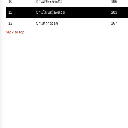
จ้าง
10
บ้านศรีษะกระบือ
196
11
บ้านโนนเมืองน้อย
283
การ
12
บ้านหวางออก
267
เงิน
back to top
การ
คลัง
แผนการ
ป้องกัน
การ
ทุจริต
การ
ดำเนิน
การ
เพื่อ