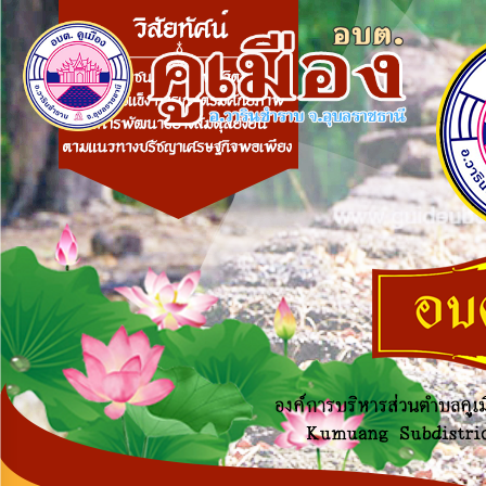
×
หน้า
close
หลัก
ข้อมูล
พื้น
ฐาน
บุคลากร
แผน
ยุทธศาสตร์
ข่าวสาร