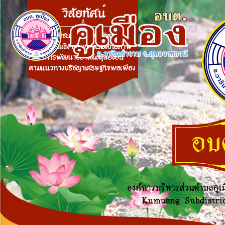
×
หน้า
close
หลัก
ข้อมูล
พื้น
ฐาน
บุคลากร
แผน
ยุทธศาสตร์
ข่าวสาร