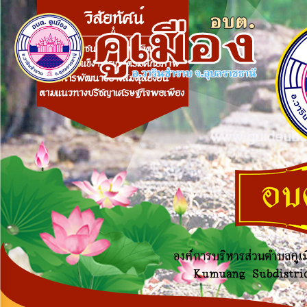
×
หน้า
close
หลัก
ข้อมูล
พื้น
ฐาน
บุคลากร
แผน
ยุทธศาสตร์
ข่าวสาร